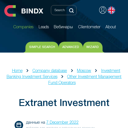
Companies
Leads
Вебинары
Clientometer
About
Companies
Leads
Вебинары
Clientometer
About
SIMPLE SEARCH
ADVANCED
WIZARD
Home
Company database
Moscow
Investment
Banking Investment Services
Other Investment Management
Fund Operators
Extranet Investment
данные на
7 December 2022
войдите для доступа к актуальным данным