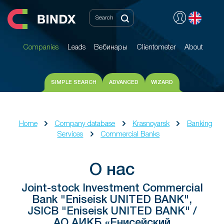
Companies
Leads
Вебинары
Clientometer
About
Companies
Leads
Вебинары
Clientometer
About
SIMPLE SEARCH
ADVANCED
WIZARD
Home
Company database
Krasnoyarsk
Banking
Services
Commercial Banks
О нас
Joint-stock Investment Commercial
Bank "Eniseisk UNITED BANK",
JSICB "Eniseisk UNITED BANK" /
АО АИКБ «Енисейский