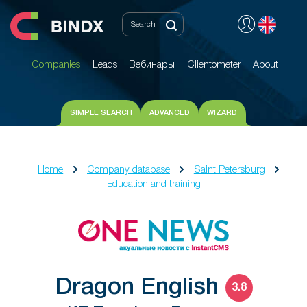
Companies
Leads
Вебинары
Clientometer
About
Companies
Leads
Вебинары
Clientometer
About
SIMPLE SEARCH
ADVANCED
WIZARD
Home
Company database
Saint Petersburg
Education and training
Dragon English
3.8