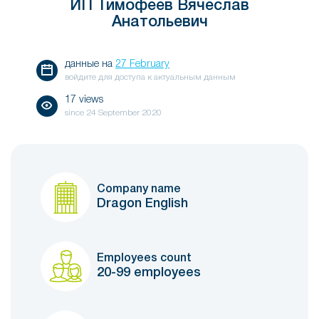
ИП Тимофеев Вячеслав
Анатольевич
данные на
27 February
войдите для доступа к актуальным данным
17 views
since
24 September 2020
Company name
Dragon English
Employees count
20-99 employees