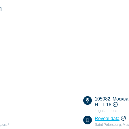
n
105082, Москва г
Н. П. 18
Legal address
Reveal data
одской
Saint Petersburg, Мс