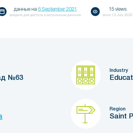
данные на
6 September 2021
15 views
войдите для доступа к актуальным данным
since
12 July 2020
Industry
ад №63
Educat
Region
a
Saint 