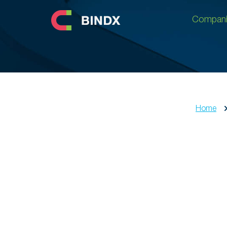
Compani
Compani
Home