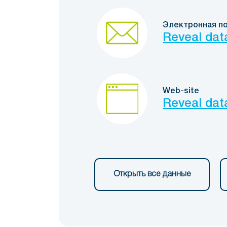
Электронная п
Reveal dat
Web-site
Reveal dat
Открыть все данные