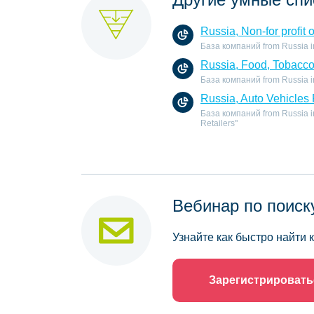
Russia, Non-for profit 
База компаний from Russia in t
Russia, Food, Tobacc
База компаний from Russia in
Russia, Auto Vehicles 
База компаний from Russia in 
Retailers"
Вебинар по поиск
Узнайте как быстро найти
Зарегистрировать