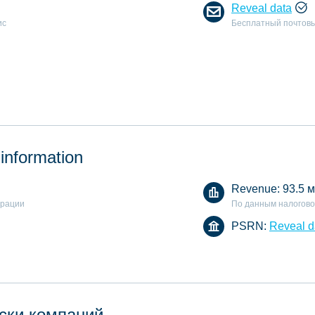
Reveal data
ис
Бесплатный почтовы
 information
Revenue:
93.5 м
арации
По данным налогово
PSRN:
Reveal d
ски компаний