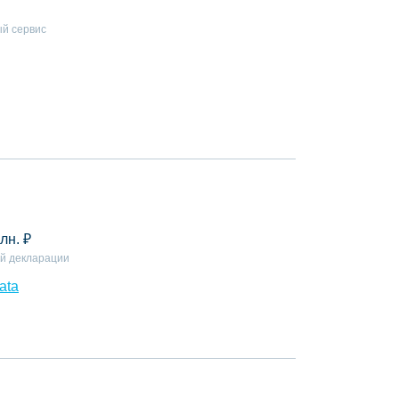
й сервис
лн.
₽
й декларации
ata