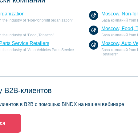
organization
Moscow, Non-for 
he industry of "Non-for profit organization"
База компаний from Mo
o
Moscow, Food, 
 the industry of "Food, Tobacco"
База компаний from M
Parts Service Retailers
Moscow, Auto Veh
the industry of "Auto Vehicles Parts Service
База компаний from Mo
Retailers"
у B2B-клиентов
 клиентов в B2B с помощью BINDX на нашем вебинаре
ся