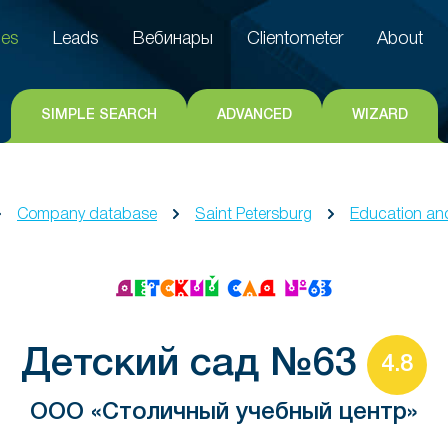
es
Leads
Вебинары
Clientometer
About
es
Leads
Вебинары
Clientometer
About
SIMPLE SEARCH
ADVANCED
WIZARD
Company database
Saint Petersburg
Education and
Детский сад №63
4.8
ООО «Столичный учебный центр»