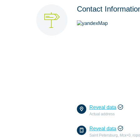
Contact Informatio
Reveal data
Actual address
Reveal data
Saint Petersburg, Мск+0, гор