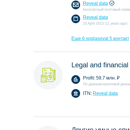
Reveal data
Бесплатный почтовый серв
Reveal data
25 April 2015 (11 years ago)
Еще 6 soglasovat 5 контакт
Legal and financial
Profit:
59.7 млн.
₽
По данным налоговой декл
ITN:
Reveal data
Другие умные спи