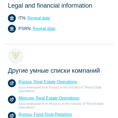
Legal and financial information
ITN:
Reveal data
PSRN:
Reveal data
Другие умные списки компаний
Russia, Real Estate Operations
База компаний from Russia in the industry of "Real Estate
Operations"
Moscow, Real Estate Operations
База компаний from Moscow in the industry of "Real Estate
Operations"
Russia, Food Drug Retailing