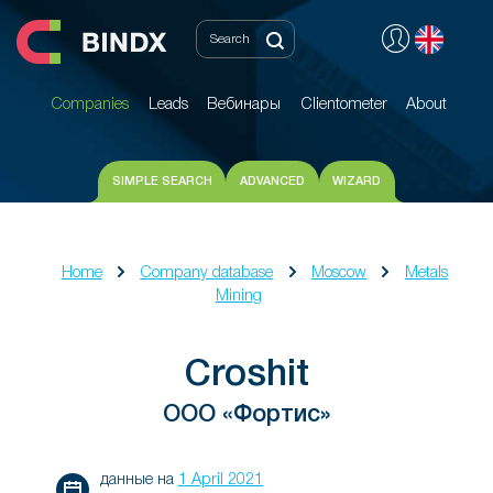
Companies
Leads
Вебинары
Clientometer
About
Companies
Leads
Вебинары
Clientometer
About
SIMPLE SEARCH
ADVANCED
WIZARD
Home
Company database
Moscow
Metals
Mining
Croshit
ООО «Фортис»
данные на
1 April 2021