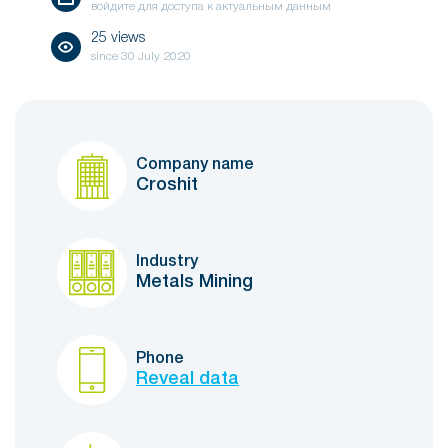
войдите для доступа к актуальным данным
25 views
since
30 July 2020
Company name
Croshit
Industry
Metals Mining
Phone
Reveal data