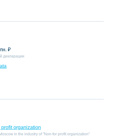
лн.
₽
й декларации
ata
profit organization
scow in the industry of "Non-for profit organization"