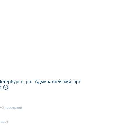
етербург г., р-н. Адмиралтейский, прт.
4
к+0, городской
 ago)