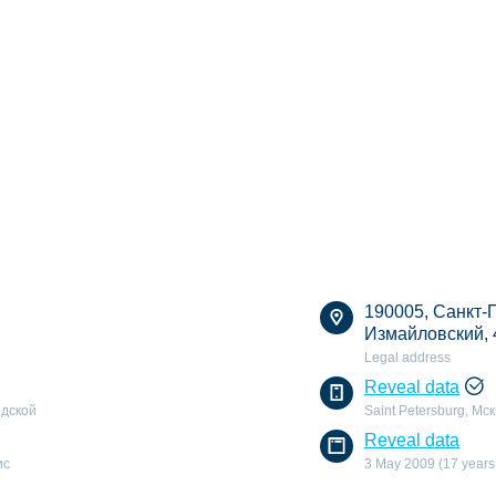
190005, Санкт-П
Измайловский, 
Legal address
Reveal data
одской
Saint Petersburg, Мс
Reveal data
ис
3 May 2009 (17 years