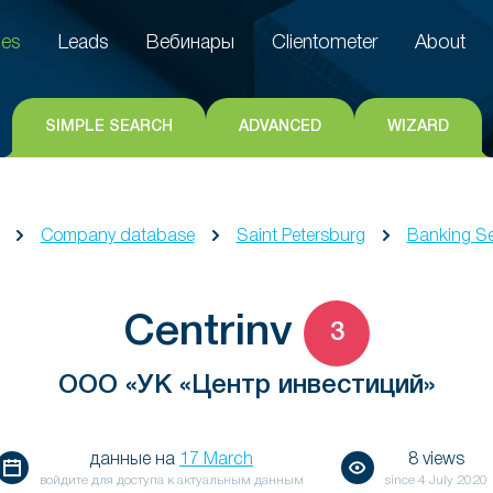
es
Leads
Вебинары
Clientometer
About
es
Leads
Вебинары
Clientometer
About
SIMPLE SEARCH
ADVANCED
WIZARD
Company database
Saint Petersburg
Banking Se
Centrinv
3
ООО «УК «Центр инвестиций»
данные на
17 March
8 views
войдите для доступа к актуальным данным
since
4 July 2020