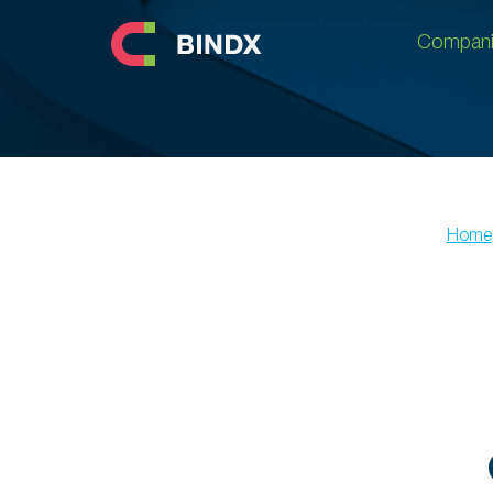
Compani
Compani
Home