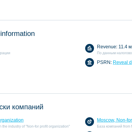
 information
Revenue:
11.4 м
арации
По данным налогово
PSRN:
Reveal d
ски компаний
organization
Moscow, Non-for 
he industry of "Non-for profit organization"
База компаний from Mo