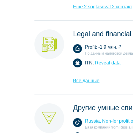
Еще 2 soglasovat 2 контакт
Legal and financial
Profit:
-1.9 млн.
₽
По данным налоговой декл
ITN:
Reveal data
Все данные
Другие умные спи
Russia, Non-for profit 
База компаний from Russia in t