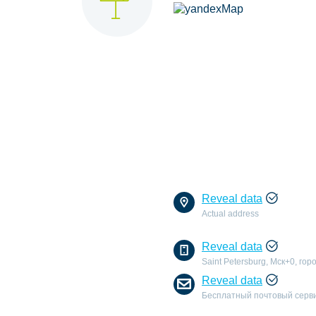
Reveal data
Actual address
Reveal data
Saint Petersburg, Мск+0, гор
Reveal data
Бесплатный почтовый серв