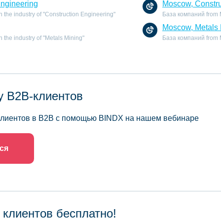
Engineering
Moscow, Constru
the industry of "Construction Engineering"
База компаний from M
Moscow, Metals 
the industry of "Metals Mining"
База компаний from Mo
у B2B-клиентов
 клиентов в B2B с помощью BINDX на нашем вебинаре
ся
 клиентов бесплатно!