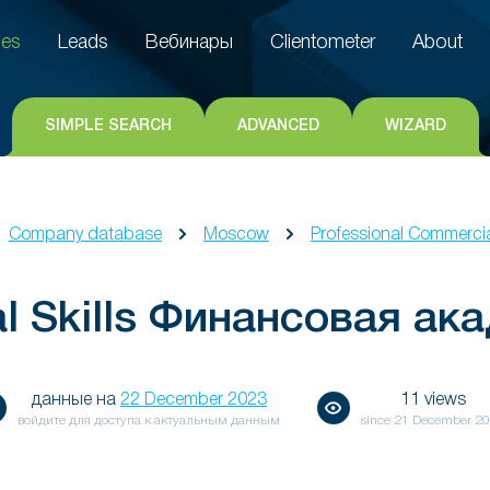
es
Leads
Вебинары
Clientometer
About
es
Leads
Вебинары
Clientometer
About
SIMPLE SEARCH
ADVANCED
WIZARD
Company database
Moscow
Professional Commercia
al Skills Финансовая ак
данные на
22 December 2023
11 views
войдите для доступа к актуальным данным
since
21 December 2