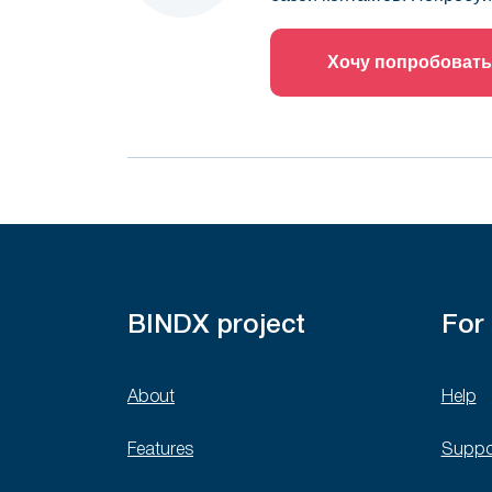
Хочу попробовать
BINDX project
For
About
Help
Features
Suppo