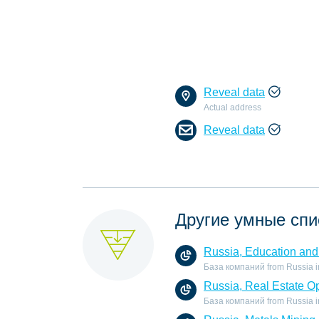
Reveal data
Actual address
Reveal data
Другие умные спи
Russia, Education and 
База компаний from Russia in 
Russia, Real Estate O
База компаний from Russia in 