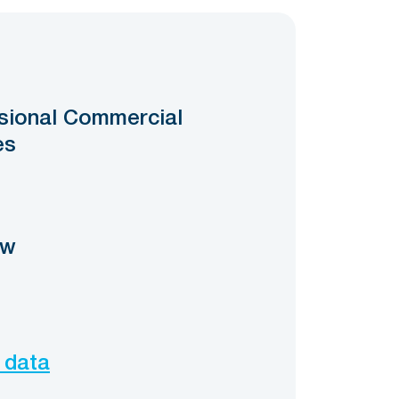
sional Commercial
es
ow
 data