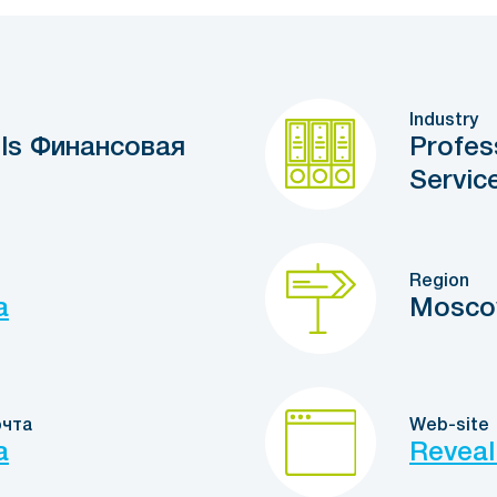
Industry
ills Финансовая
Profes
Servic
Region
a
Mosc
очта
Web-site
a
Reveal