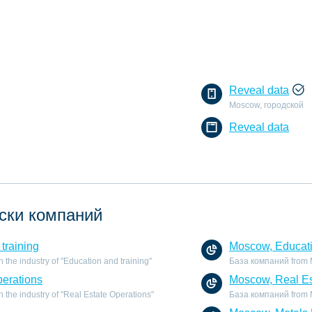
Reveal data
Moscow, городской
Reveal data
ски компаний
training
Moscow, Educati
the industry of "Education and training"
База компаний from Mo
perations
Moscow, Real Es
the industry of "Real Estate Operations"
База компаний from Mo