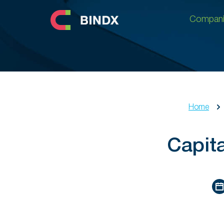
Compani
Compani
Home
Capit