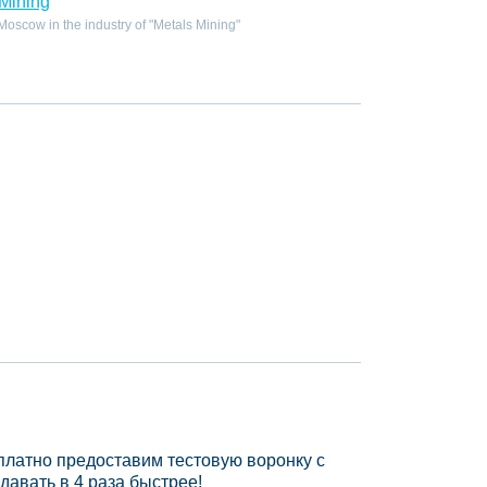
Mining
scow in the industry of "Metals Mining"
платно предоставим тестовую воронку с
давать в 4 раза быстрее!