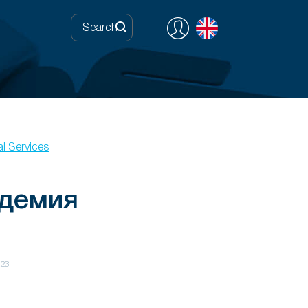
l Services
адемия
023