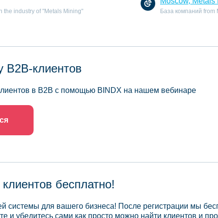
Moscow, Metals 
the industry of "Metals Mining"
База компаний from Mo
у B2B-клиентов
 клиентов в B2B с помощью BINDX на нашем вебинаре
ся
 клиентов бесплатно!
й системы для вашего бизнеса! После регистрации мы бес
те и убедитесь сами как просто можно найти клиентов и про