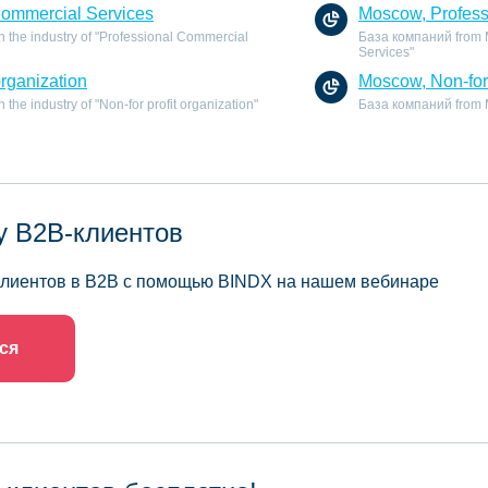
Commercial Services
Moscow, Profess
 the industry of "Professional Commercial
База компаний from M
Services"
organization
Moscow, Non-for 
he industry of "Non-for profit organization"
База компаний from Mo
у B2B-клиентов
 клиентов в B2B с помощью BINDX на нашем вебинаре
ся