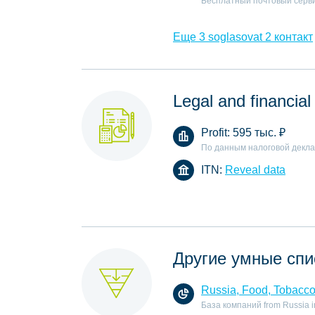
Бесплатный почтовый серв
Еще 3 soglasovat 2 контакт
Legal and financial
Profit:
595 тыс.
₽
По данным налоговой декл
ITN:
Reveal data
Другие умные спи
Russia, Food, Tobacc
База компаний from Russia in