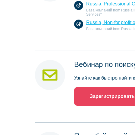
Russia, Professional 
База компаний from Russia in
Services"
Russia, Non-for profit 
База компаний from Russia in t
Вебинар по поиск
Узнайте как быстро найти
Зарегистрировать