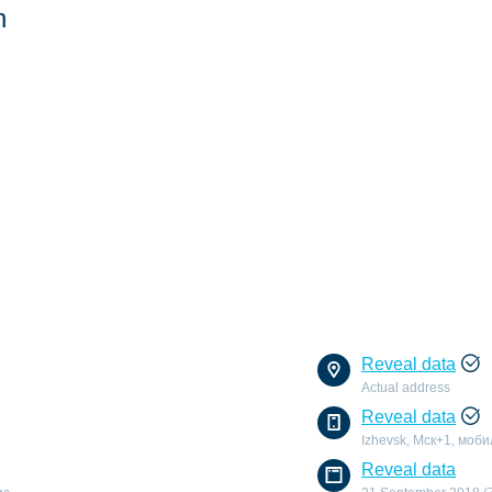
n
Reveal data
Actual address
Reveal data
Izhevsk, Мск+1, моб
Reveal data