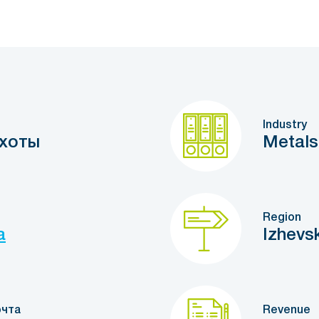
Industry
хоты
Metals
Region
a
Izhevs
очта
Revenue