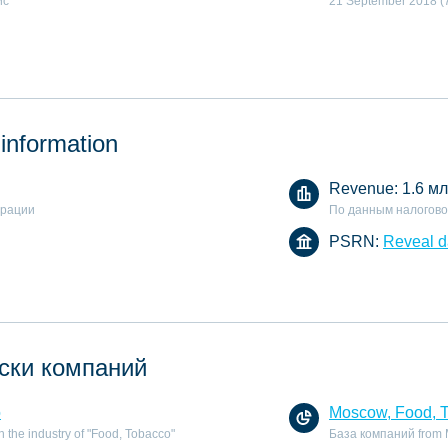
ис
21 September 2018 (7
 information
Revenue:
1.6 мл
арации
По данным налогово
PSRN:
Reveal d
ски компаний
o
Moscow, Food, 
 the industry of "Food, Tobacco"
База компаний from M