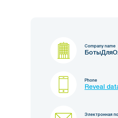
Company name
БотыДляО
Phone
Reveal dat
Электронная п