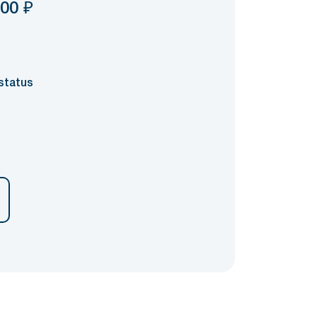
000
₽
status