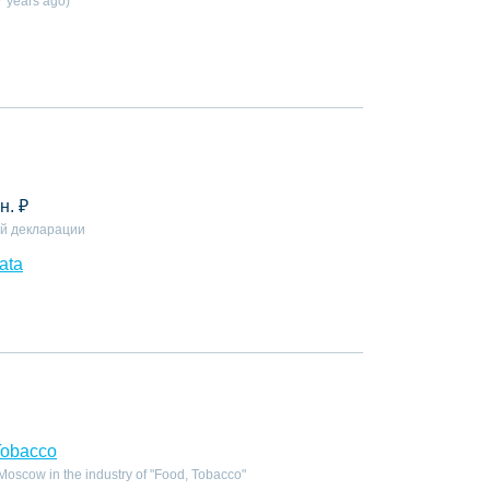
 years ago)
н.
₽
й декларации
ata
Tobacco
oscow in the industry of "Food, Tobacco"