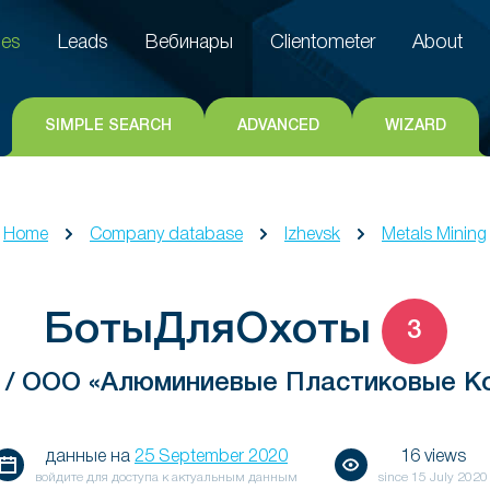
es
Leads
Вебинары
Clientometer
About
es
Leads
Вебинары
Clientometer
About
SIMPLE SEARCH
ADVANCED
WIZARD
Home
Company database
Izhevsk
Metals Mining
БотыДляОхоты
3
 / ООО «Алюминиевые Пластиковые Ко
данные на
25 September 2020
16 views
войдите для доступа к актуальным данным
since
15 July 2020