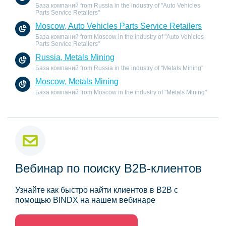
База компаний from Russia in the industry of "Auto Vehicles
Parts Service Retailers"
Moscow, Auto Vehicles Parts Service Retailers
База компаний from Moscow in the industry of "Auto Vehicles
Parts Service Retailers"
Russia, Metals Mining
База компаний from Russia in the industry of "Metals Mining"
Moscow, Metals Mining
База компаний from Moscow in the industry of "Metals Mining"
Вебинар по поиску B2B-клиентов
Узнайте как быстро найти клиентов в B2B с
помощью BINDX на нашем вебинаре