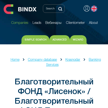
Companies
Leads
Вебинары
Clientometer
About
Companies
Leads
Вебинары
Clientometer
About
SIMPLE SEARCH
ADVANCED
WIZARD
Home
Company database
Krasnodar
Banking
Services
Благотворительный
ФОНД «Лисенок» /
Благотворительный