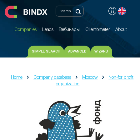
Companies
Leads
Вебинары
Clientometer
About
Companies
Leads
Вебинары
Clientometer
About
SIMPLE SEARCH
ADVANCED
WIZARD
Home
Company database
Moscow
Non-for profit
organization