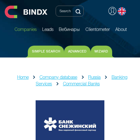
Companies
Leads
Вебинары
Clientometer
About
Companies
Leads
Вебинары
Clientometer
About
SIMPLE SEARCH
ADVANCED
WIZARD
Home
Company database
Russia
Banking
Services
Commercial Banks