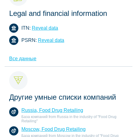
Legal and financial information
ITN:
Reveal data
PSRN:
Reveal data
Все данные
Другие умные списки компаний
Russia, Food Drug Retailing
База компаний from Russia in the industry of "Food Drug
Retailing"
Moscow, Food Drug Retailing
База компаний from Moscow in the industry of "Food Drug