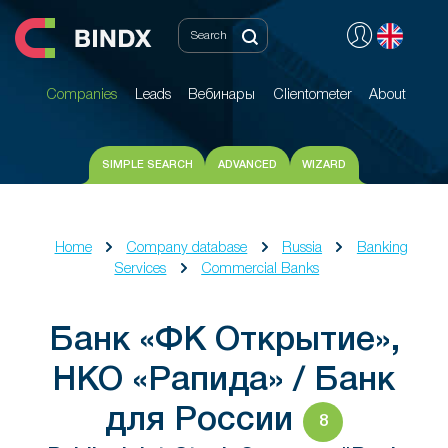
Companies
Leads
Вебинары
Clientometer
About
Companies
Leads
Вебинары
Clientometer
About
SIMPLE SEARCH
ADVANCED
WIZARD
Home
Company database
Russia
Banking
Services
Commercial Banks
Банк «ФК Открытие»,
НКО «Рапида» / Банк
для России
8