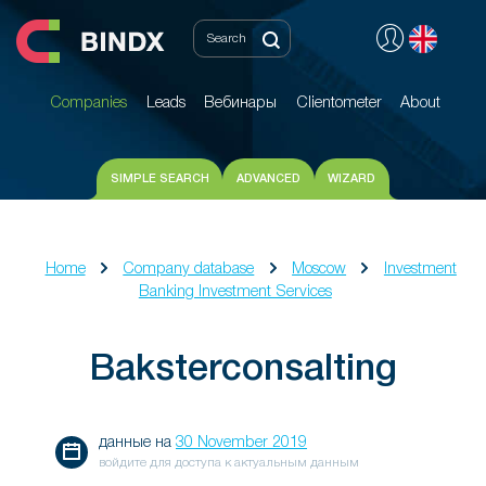
Companies
Leads
Вебинары
Clientometer
About
Companies
Leads
Вебинары
Clientometer
About
SIMPLE SEARCH
ADVANCED
WIZARD
Home
Company database
Moscow
Investment
Banking Investment Services
Baksterconsalting
данные на
30 November 2019
войдите для доступа к актуальным данным