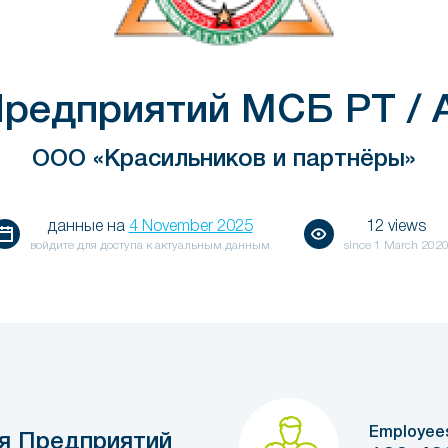
Предприятий МСБ РТ /
ООО «Красильников и партнёры»
данные на
4 November 2025
12 views
войдите для доступа к актуальным данным
since
1 March 202
Employee
я Предприятий