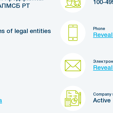
100-49
 АПМСБ РТ
Phone
s of legal entities
Reveal
Электрон
Reveal
Company 
a
Active