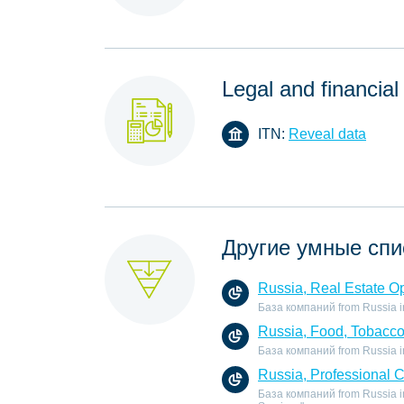
Legal and financial
ITN:
Reveal data
Другие умные спи
Russia, Real Estate O
База компаний from Russia in 
Russia, Food, Tobacc
База компаний from Russia in
Russia, Professional 
База компаний from Russia in