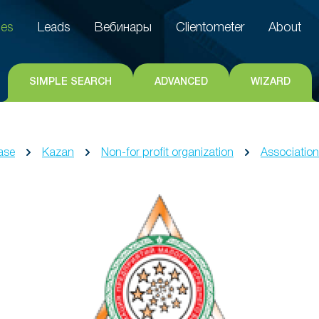
es
Leads
Вебинары
Clientometer
About
es
Leads
Вебинары
Clientometer
About
SIMPLE SEARCH
ADVANCED
WIZARD
ase
Kazan
Non-for profit organization
Associations