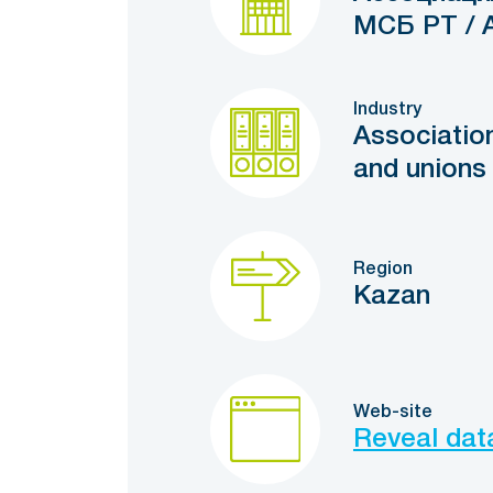
МСБ РТ /
Industry
Association
and unions
Region
Kazan
Web-site
Reveal dat