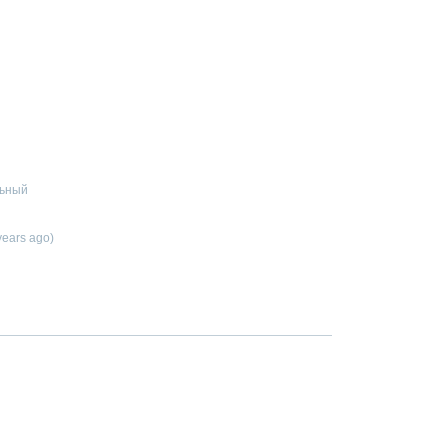
льный
years ago)