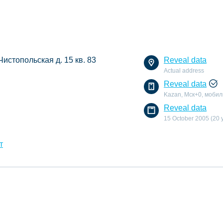
 Чистопольская д. 15 кв. 83
Reveal data
Actual address
Reveal data
Kazan, Мск+0, моби
Reveal data
15 October 2005 (20 
т