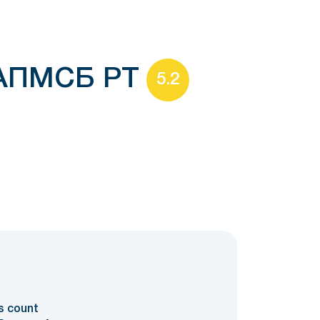
 АПМСБ РТ
5.2
0
s count