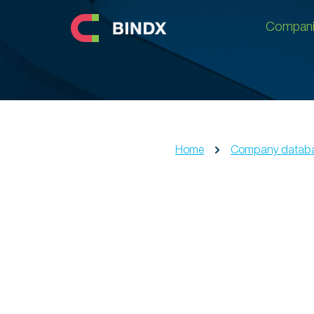
Compani
Compani
Home
Company datab