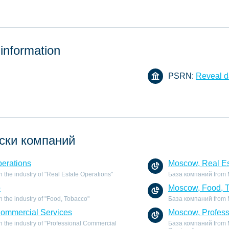
 information
PSRN:
Reveal d
ски компаний
perations
Moscow, Real Es
the industry of "Real Estate Operations"
База компаний from Mo
o
Moscow, Food, 
 the industry of "Food, Tobacco"
База компаний from M
Commercial Services
Moscow, Profess
 the industry of "Professional Commercial
База компаний from M