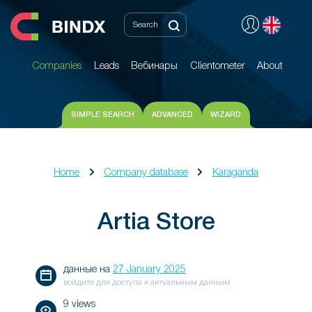
Companies
Leads
Вебинары
Clientometer
About
Companies
Leads
Вебинары
Clientometer
About
SIMPLE SEARCH
ADVANCED
WIZARD
Home
Company database
Karaganda
Artia Store
данные на
27 January 2025
войдите для доступа к актуальным данным
9 views