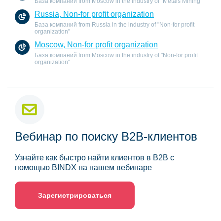
База компаний from Moscow in the industry of "Metals Mining"
Russia, Non-for profit organization
База компаний from Russia in the industry of "Non-for profit
organization"
Moscow, Non-for profit organization
База компаний from Moscow in the industry of "Non-for profit
organization"
Вебинар по поиску B2B-клиентов
Узнайте как быстро найти клиентов в B2B с
помощью BINDX на нашем вебинаре
Зарегистрироваться