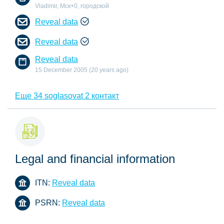
Vladimir, Мск+0, городской
Reveal data
Reveal data
Reveal data
15 December 2005 (20 years ago)
Еще 34 soglasovat 2 контакт
Legal and financial information
ITN:
Reveal data
PSRN:
Reveal data