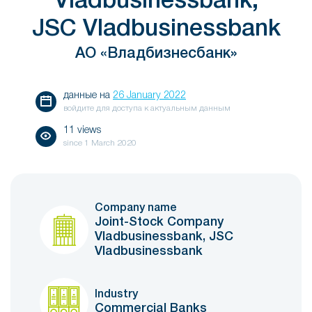
Vladbusinessbank,
JSC Vladbusinessbank
АО «Владбизнесбанк»
данные на
26 January 2022
войдите для доступа к актуальным данным
11 views
since
1 March 2020
Company name
Joint-Stock Company
Vladbusinessbank, JSC
Vladbusinessbank
Industry
Commercial Banks