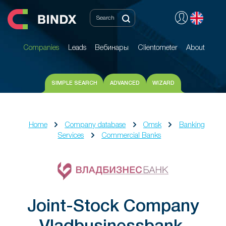
Companies
Leads
Вебинары
Clientometer
About
Companies
Leads
Вебинары
Clientometer
About
SIMPLE SEARCH
ADVANCED
WIZARD
Home
Company database
Omsk
Banking
Services
Commercial Banks
Joint-Stock Company