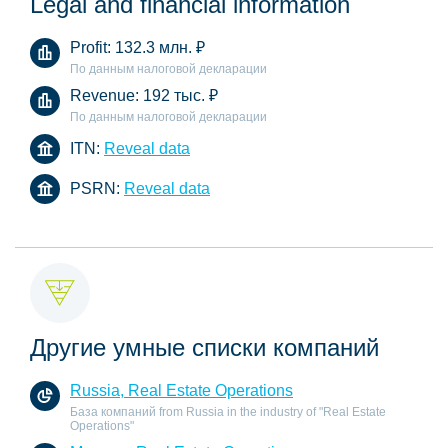
Legal and financial information
Profit:
132.3 млн.
₽
По данным налоговой декларации
Revenue:
192 тыс.
₽
По данным налоговой декларации
ITN:
Reveal data
PSRN:
Reveal data
Другие умные списки компаний
Russia, Real Estate Operations
База компаний from Russia in the industry of "Real Estate
Operations"