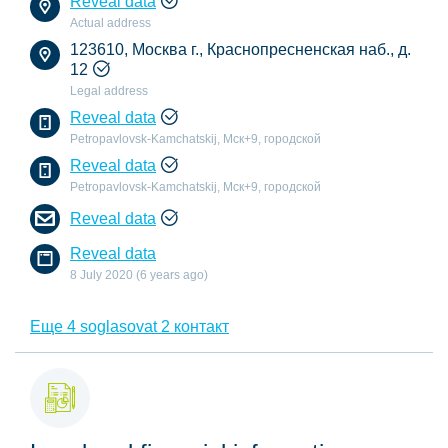
Reveal data
Actual address
123610, Москва г., Краснопресненская наб., д.
12
Legal address
Reveal data
Petropavlovsk-Kamchatskij, Мск+9, городской
Reveal data
Petropavlovsk-Kamchatskij, Мск+9, городской
Reveal data
Reveal data
8 July 2020 (6 years ago)
Еще 4 soglasovat 2 контакт