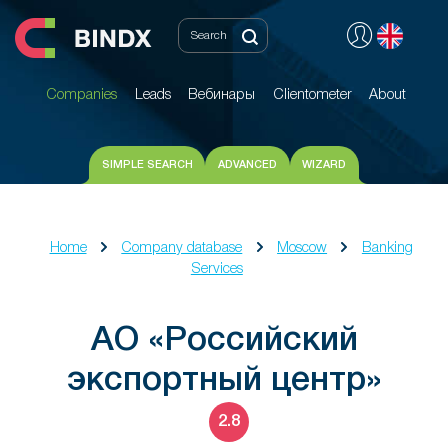
Companies
Leads
Вебинары
Clientometer
About
Companies
Leads
Вебинары
Clientometer
About
SIMPLE SEARCH
ADVANCED
WIZARD
Home
Company database
Moscow
Banking
Services
АО «Российский
экспортный центр»
2.8