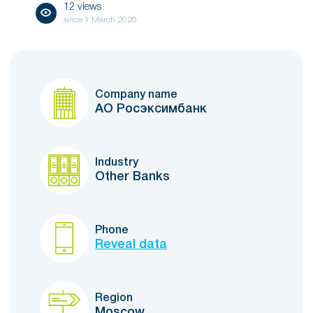
12 views
since
1 March 2020
Company name
АО Росэксимбанк
Industry
Other Banks
Phone
Reveal data
Region
Moscow