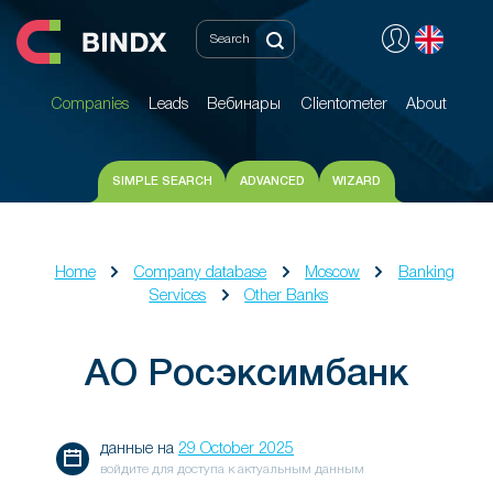
Companies
Leads
Вебинары
Clientometer
About
Companies
Leads
Вебинары
Clientometer
About
SIMPLE SEARCH
ADVANCED
WIZARD
Home
Company database
Moscow
Banking
Services
Other Banks
АО Росэксимбанк
данные на
29 October 2025
войдите для доступа к актуальным данным