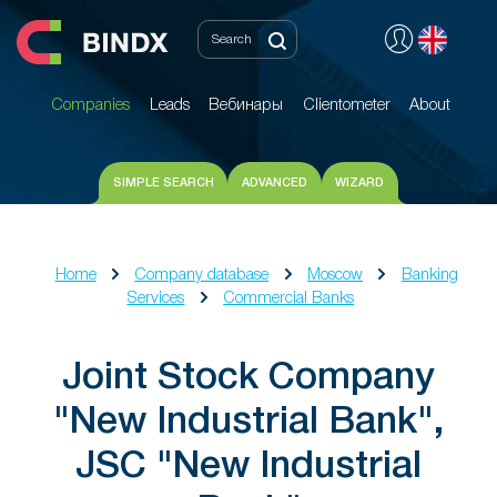
Companies
Leads
Вебинары
Clientometer
About
Companies
Leads
Вебинары
Clientometer
About
SIMPLE SEARCH
ADVANCED
WIZARD
Home
Company database
Moscow
Banking
Services
Commercial Banks
Joint Stock Company
"New Industrial Bank",
JSC "New Industrial