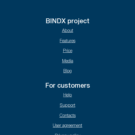
BINDX project
About
Features
Price
Media
Blog
For customers
Help
Support
Contacts
User agreement