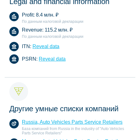
Legal and financial information
Profit:
8.4 млн.
₽
По данным налоговой декларации
Revenue:
115.2 млн.
₽
По данным налоговой декларации
ITN:
Reveal data
PSRN:
Reveal data
Другие умные списки компаний
Russia, Auto Vehicles Parts Service Retailers
База компаний from Russia in the industry of "Auto Vehicles
Parts Service Retailers"