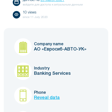
данные на
25 March 2021
войдите для доступа к актуальным данным
10 views
since
11 July 2020
Company name
АО «Евросиб-АВТО-УК»
Industry
Banking Services
Phone
Reveal data