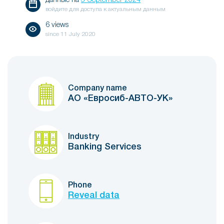
данные на
5 September 2024
войдите для доступа к актуальным данным
6 views
since
11 July 2020
Company name
АО «Евросиб-АВТО-УК»
Industry
Banking Services
Phone
Reveal data