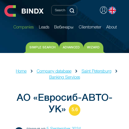
Companies
Leads
Вебинары
Clientometer
About
Companies
Leads
Вебинары
Clientometer
About
SIMPLE SEARCH
ADVANCED
WIZARD
Home
Company database
Saint Petersburg
Banking Services
АО «Евросиб-АВТО-
УК»
5.6