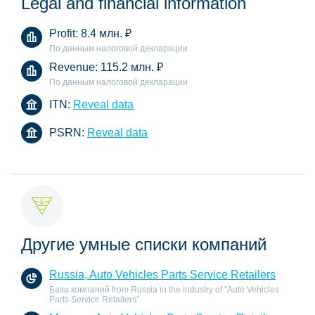
Legal and financial information
Profit:
8.4 млн.
₽
По данным налоговой декларации
Revenue:
115.2 млн.
₽
По данным налоговой декларации
ITN:
Reveal data
PSRN:
Reveal data
Другие умные списки компаний
Russia, Auto Vehicles Parts Service Retailers
База компаний from Russia in the industry of "Auto Vehicles
Parts Service Retailers"