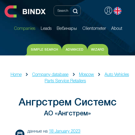
Companies
Leads
Вебинары
Clientometer
About
Companies
Leads
Вебинары
Clientometer
About
SIMPLE SEARCH
ADVANCED
WIZARD
Home
Company database
Moscow
Auto Vehicles
Parts Service Retailers
Ангрстрем Системс
АО «Ангстрем»
данные на
18 January 2023