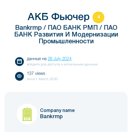
АКБ Фьючер
4
Bankrmp / ПАО БАНК РМП / ПАО
БАНК Развития И Модернизации
Промышленности
данные на
28 July 2024
войдите для доступа к актуальным данным
137 views
since
1 March 2020
Company name
Bankrmp