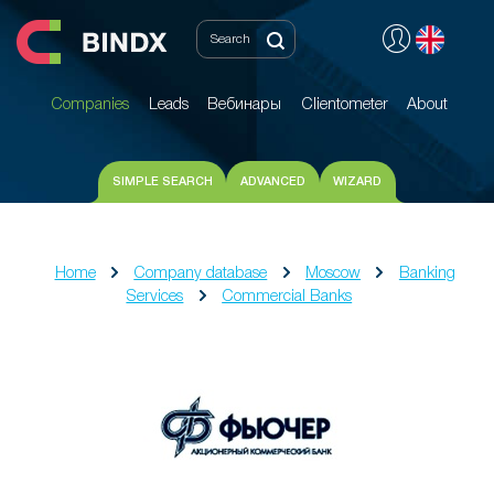
Companies
Leads
Вебинары
Clientometer
About
Companies
Leads
Вебинары
Clientometer
About
SIMPLE SEARCH
ADVANCED
WIZARD
Home
Company database
Moscow
Banking
Services
Commercial Banks