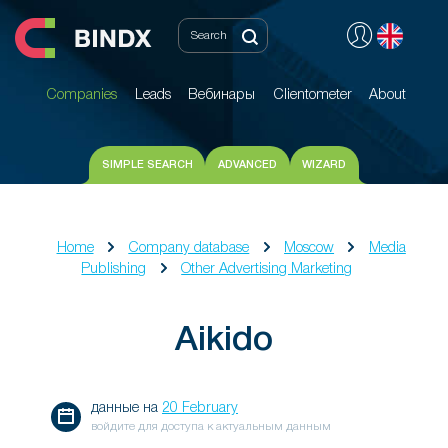
Companies
Leads
Вебинары
Clientometer
About
Companies
Leads
Вебинары
Clientometer
About
SIMPLE SEARCH
ADVANCED
WIZARD
Home
Company database
Moscow
Media
Publishing
Other Advertising Marketing
Aikido
данные на
20 February
войдите для доступа к актуальным данным