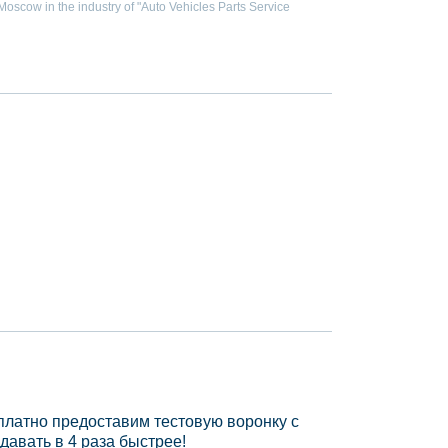
scow in the industry of "Auto Vehicles Parts Service
платно предоставим тестовую воронку с
давать в 4 раза быстрее!