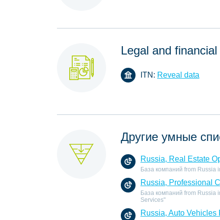
Legal and financial
ITN:
Reveal data
Другие умные спи
Russia, Real Estate O
База компаний from Russia in 
Russia, Professional 
База компаний from Russia in
Services"
Russia, Auto Vehicles 