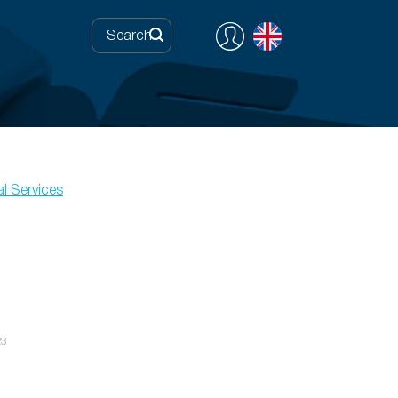
l Services
23