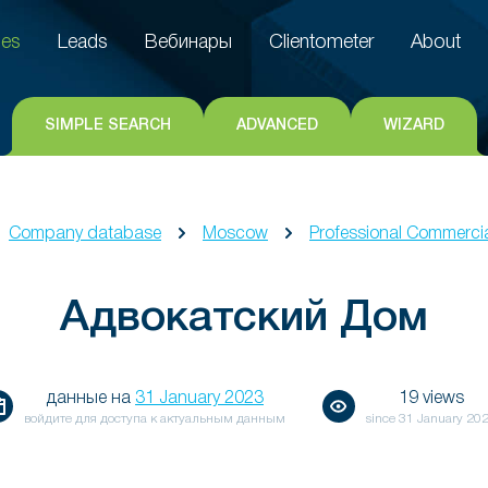
es
Leads
Вебинары
Clientometer
About
es
Leads
Вебинары
Clientometer
About
SIMPLE SEARCH
ADVANCED
WIZARD
Company database
Moscow
Professional Commercia
Адвокатский Дом
данные на
31 January 2023
19 views
войдите для доступа к актуальным данным
since
31 January 20