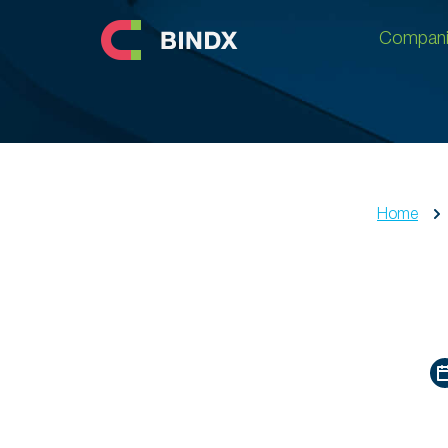
Compani
Compani
Home