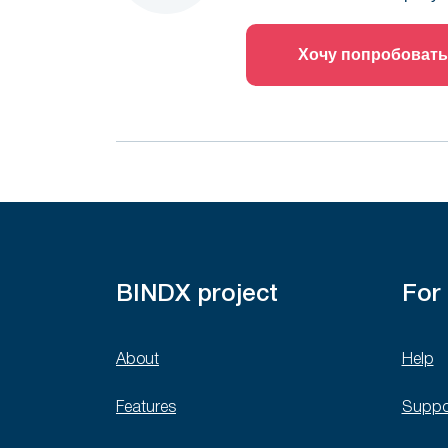
Хочу попробовать
BINDX project
For
About
Help
Features
Suppo