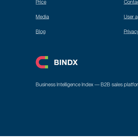
Price
Conta
Media
User 
Blog
Privac
Business Intelligence Index — B2B sales platfo