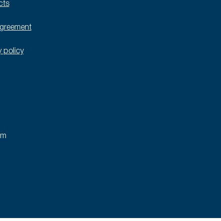
cts
agreement
y policy
rm