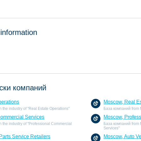
 information
ски компаний
perations
Moscow, Real Es
the industry of "Real Estate Operations"
База компаний from Mo
Commercial Services
Moscow, Profess
 the industry of "Professional Commercial
База компаний from M
Services"
Parts Service Retailers
Moscow, Auto Veh