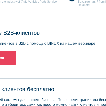
the industry of "Auto Vehicles Parts Service
База компаний from Mo
Retailers"
у B2B-клиентов
 клиентов в B2B с помощью BINDX на нашем вебинаре
ся
 клиентов бесплатно!
й системы для вашего бизнеса! После регистрации мы бес
те и убедитесь сами как просто можно найти клиентов и про