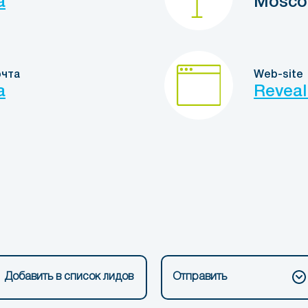
a
Mosc
очта
Web-site
a
Reveal
Добавить в список лидов
Отправить