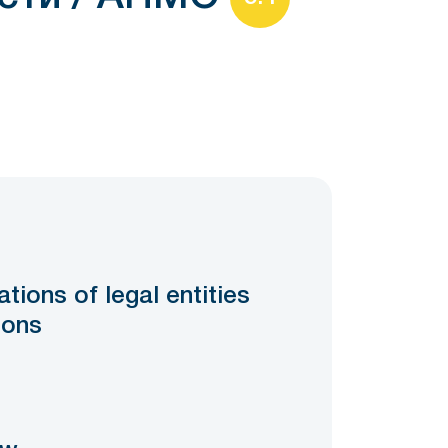
0
tions of legal entities
ions