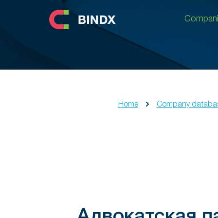
Compani
Compani
Home
Company databa
Адвокатская п