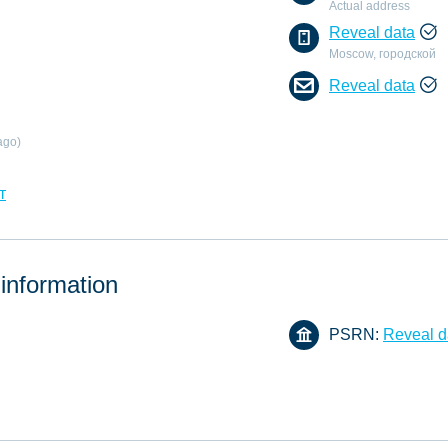
Actual address
Reveal data
Moscow, городской
Reveal data
ago)
т
 information
PSRN:
Reveal d