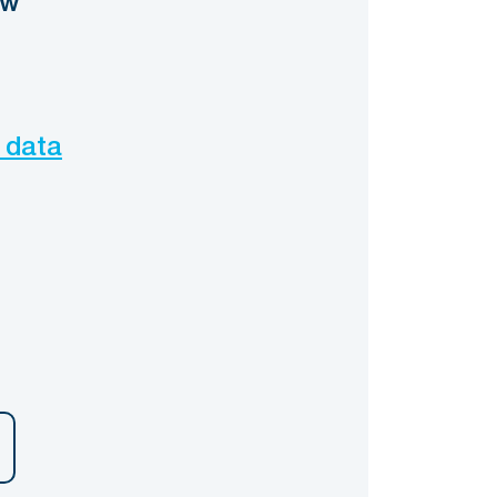
ow
 data