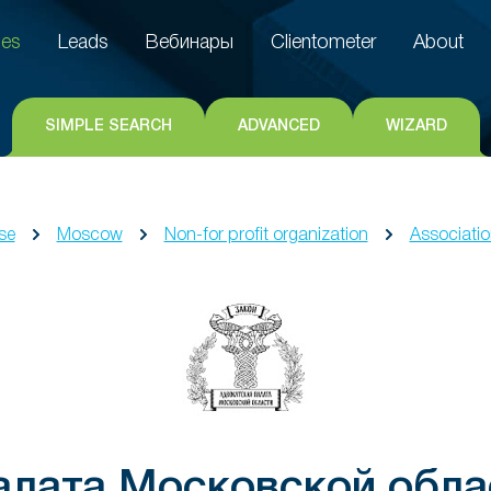
es
Leads
Вебинары
Clientometer
About
es
Leads
Вебинары
Clientometer
About
SIMPLE SEARCH
ADVANCED
WIZARD
se
Moscow
Non-for profit organization
Associatio
алата Московской обл