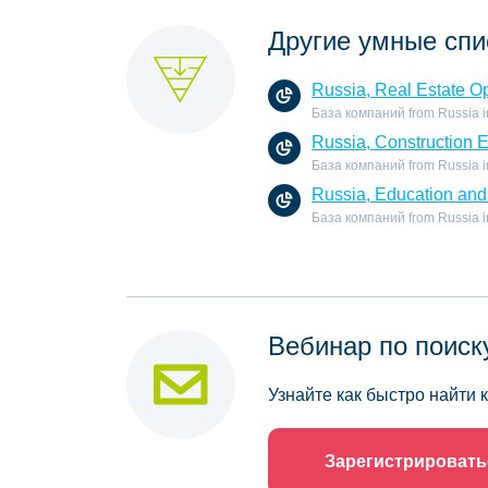
Другие умные спи
Russia, Real Estate O
База компаний from Russia in 
Russia, Construction 
База компаний from Russia in 
Russia, Education and 
База компаний from Russia in 
Вебинар по поиск
Узнайте как быстро найти
Зарегистрировать