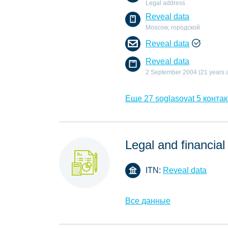
Legal address
Reveal data
Moscow, городской
Reveal data
Reveal data
2 September 2004 (21 years 
Еще 27 soglasovat 5 контак
Legal and financial
ITN:
Reveal data
Все данные