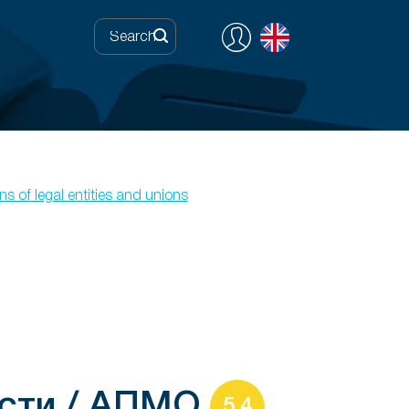
ns of legal entities and unions
асти / АПМО
5.4