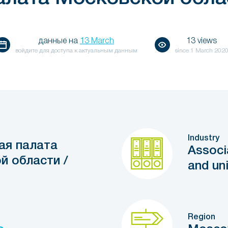
данные на
13 March
13 views
войдите для доступа к актуальным данным
since
1 March 202
Industry
ая палата
Associa
й области /
and un
Region