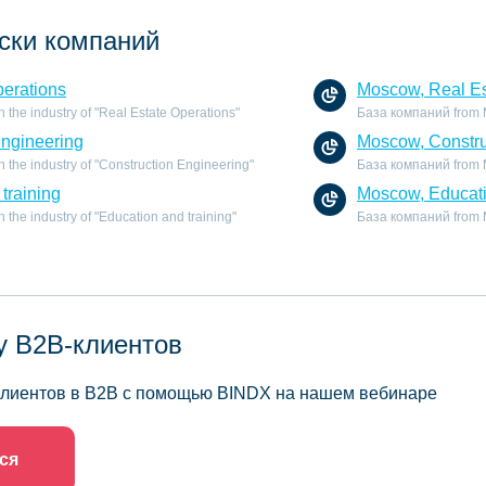
ски компаний
perations
Moscow, Real Es
the industry of "Real Estate Operations"
База компаний from Mo
Engineering
Moscow, Constru
the industry of "Construction Engineering"
База компаний from M
training
Moscow, Educati
the industry of "Education and training"
База компаний from Mo
у B2B-клиентов
 клиентов в B2B с помощью BINDX на нашем вебинаре
ся