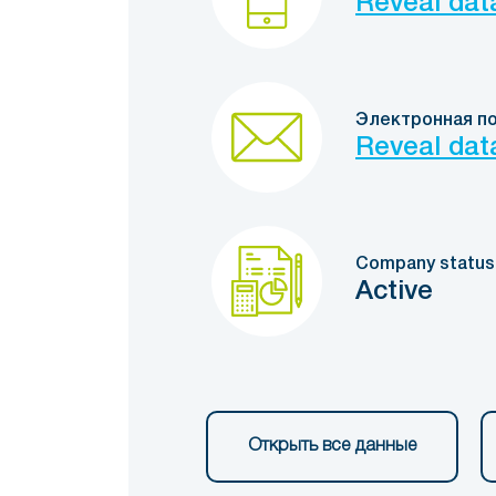
Reveal dat
Электронная п
Reveal dat
Company status
Active
Открыть все данные