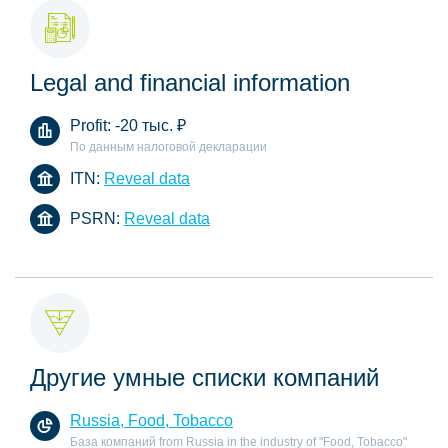
Legal and financial information
Profit:
-20 тыс.
₽
По данным налоговой декларации
ITN:
Reveal data
PSRN:
Reveal data
Другие умные списки компаний
Russia, Food, Tobacco
База компаний from Russia in the industry of "Food, Tobacco"