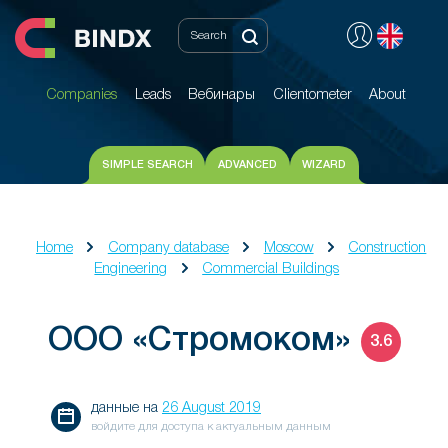
Companies
Leads
Вебинары
Clientometer
About
Companies
Leads
Вебинары
Clientometer
About
SIMPLE SEARCH
ADVANCED
WIZARD
Home
Company database
Moscow
Construction
Engineering
Commercial Buildings
ООО «Стромоком»
3.6
данные на
26 August 2019
войдите для доступа к актуальным данным