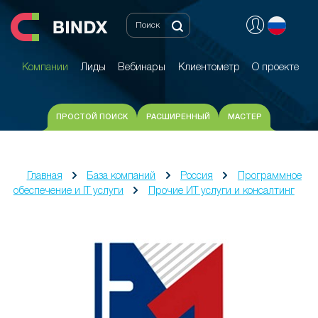
Компании
Лиды
Вебинары
Клиентометр
О проекте
Компании
Лиды
Вебинары
Клиентометр
О проекте
ПРОСТОЙ ПОИСК
РАСШИРЕННЫЙ
МАСТЕР
Главная
База компаний
Россия
Программное
обеспечение и IT услуги
Прочие ИТ услуги и консалтинг