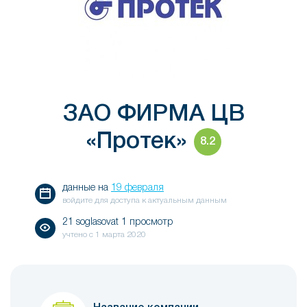
ЗАО ФИРМА ЦВ
«Протек»
8.2
данные на
19 февраля
войдите для доступа к актуальным данным
21 soglasovat 1 просмотр
учтено с
1 марта 2020