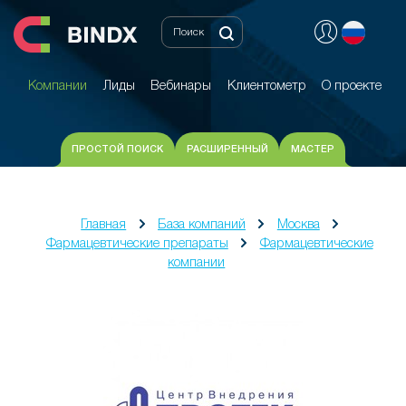
Компании
Лиды
Вебинары
Клиентометр
О проекте
Компании
Лиды
Вебинары
Клиентометр
О проекте
ПРОСТОЙ ПОИСК
РАСШИРЕННЫЙ
МАСТЕР
Главная
База компаний
Москва
Фармацевтические препараты
Фармацевтические
компании