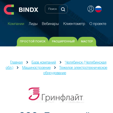
Компании
Лиды
Вебинары
Клиентометр
О проекте
Компании
Лиды
Вебинары
Клиентометр
О проекте
ПРОСТОЙ ПОИСК
РАСШИРЕННЫЙ
МАСТЕР
Главная
База компаний
Челябинск (Челябинская
обл.)
Машиностроение
Тяжелое электротехническое
оборудование