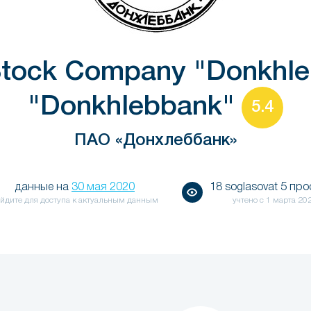
-Stock Company "Donkhl
"Donkhlebbank"
5.4
ПАО «Донхлеббанк»
данные на
30 мая 2020
18 soglasovat 5 пр
йдите для доступа к актуальным данным
учтено с
1 марта 20