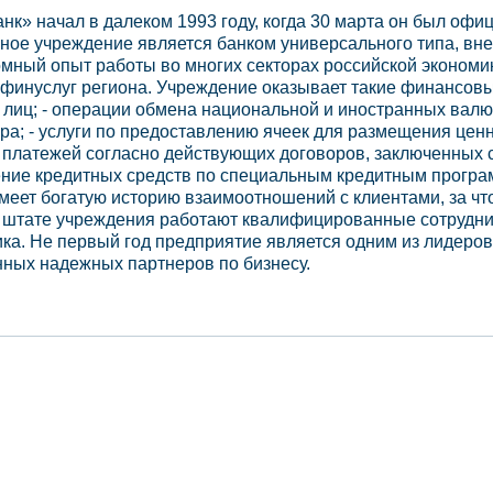
нк» начал в далеком 1993 году, когда 30 марта он был оф
нное учреждение является банком универсального типа, вне
мный опыт работы во многих секторах российской экономики
финуслуг региона. Учреждение оказывает такие финансовые 
 лиц; - операции обмена национальной и иностранных валю
ора; - услуги по предоставлению ячеек для размещения цен
 платежей согласно действующих договоров, заключенных
ение кредитных средств по специальным кредитным програ
меет богатую историю взаимоотношений с клиентами, за чт
В штате учреждения работают квалифицированные сотрудни
ика. Не первый год предприятие является одним из лидеро
нных надежных партнеров по бизнесу.