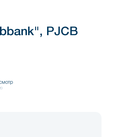
ebbank", PJCB
осмотр
20