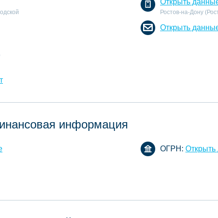
Открыть данны
родской
Ростов-на-Дону (Рост
Открыть данны
)
т
инансовая информация
е
ОГРН:
Открыть