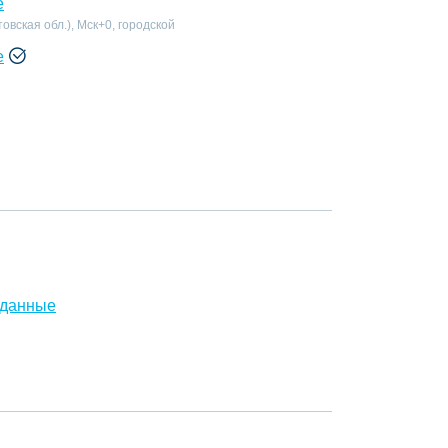
е
овская обл.), Мск+0, городской
е
 данные