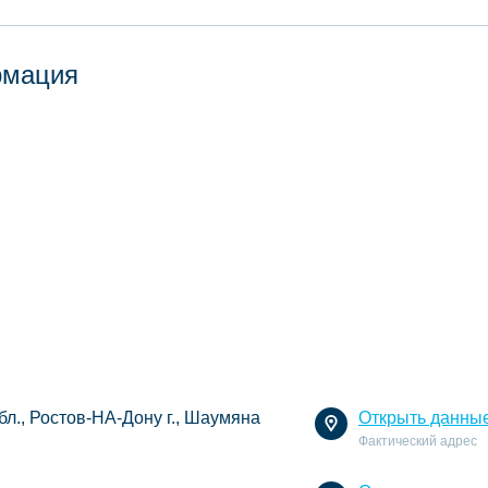
рмация
бл., Ростов-НА-Дону г., Шаумяна
Открыть данны
Фактический адрес