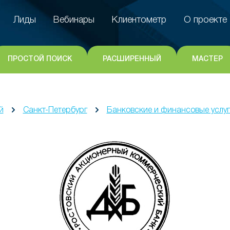
Лиды
Вебинары
Клиентометр
О проекте
Лиды
Вебинары
Клиентометр
О проекте
ПРОСТОЙ ПОИСК
РАСШИРЕННЫЙ
МАСТЕР
й
Санкт-Петербург
Банковские и финансовые услу