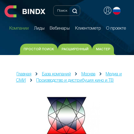
Компании
Лиды
Вебинары
Клиентометр
О проекте
Компании
Лиды
Вебинары
Клиентометр
О проекте
ПРОСТОЙ ПОИСК
РАСШИРЕННЫЙ
МАСТЕР
Главная
База компаний
Москва
Медиа и
СМИ
Производство и дистрибуция кино и ТВ