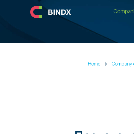
Compani
Compani
Home
Company 