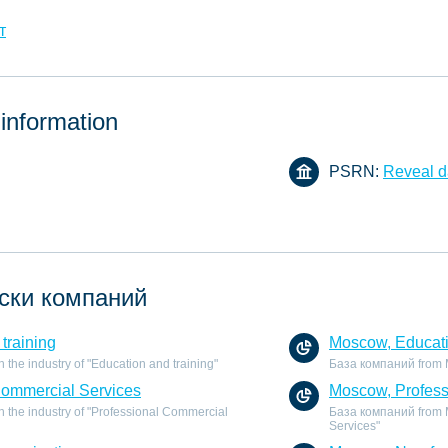
т
 information
PSRN:
Reveal d
ски компаний
training
Moscow, Educati
the industry of "Education and training"
База компаний from Mo
Commercial Services
Moscow, Profess
 the industry of "Professional Commercial
База компаний from M
Services"