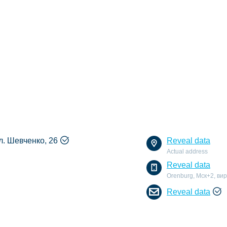
ул. Шевченко, 26
Reveal data
Actual address
Reveal data
Orenburg, Мск+2, ви
Reveal data