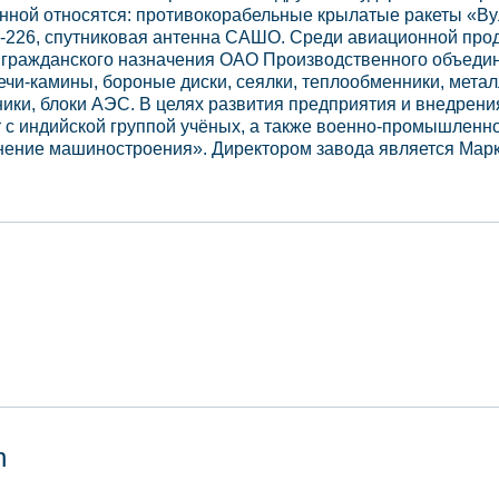
енной относятся: противокорабельные крылатые ракеты «Ву
А-226, спутниковая антенна САШО. Среди авиационной про
 гражданского назначения ОАО Производственного объедин
чи-камины, бороные диски, сеялки, теплообменники, метал
ники, блоки АЭС. В целях развития предприятия и внедрени
т с индийской группой учёных, а также военно-промышленн
нение машиностроения». Директором завода является Мар
n