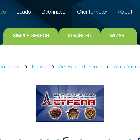
es
Leads
Вебинары
Clientometer
About
es
Leads
Вебинары
Clientometer
About
SIMPLE SEARCH
ADVANCED
WIZARD
database
Russia
Aerospace Defense
Arms Ammun