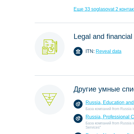
Еще 33 soglasovat 2 контак
Legal and financial
ITN:
Reveal data
Другие умные спи
Russia, Education and 
База компаний from Russia in 
Russia, Professional 
База компаний from Russia in
Services"