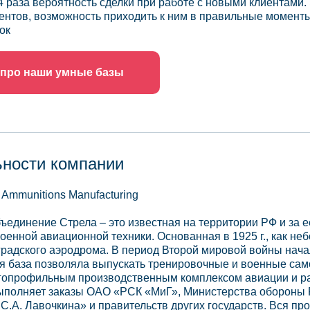
4 раза вероятность сделки при работе с новыми клиентами.
ентов, возможность приходить к ним в правильные моменты
ок
 про наши умные базы
ьности компании
Ammunitions Manufacturing
единение Стрела – это известная на территории РФ и за е
оенной авиационной техники. Основанная в 1925 г., как н
градского аэродрома. В период Второй мировой войны нача
ая база позволяла выпускать тренировочные и военные са
гопрофильным производственным комплексом авиации и рак
ыполняет заказы ОАО «РСК «МиГ», Министерства обороны 
С.А. Лавочкина» и правительств других государств. Вся пр