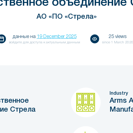
ственное объединение 
АО «ПО «Стрела»
данные на
19 December 2025
25 views
войдите для доступа к актуальным данным
since
1 March 202
Industry
твенное
Arms A
ие Стрела
Manufa