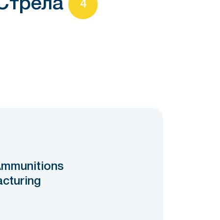
Стрела
4
0
mmunitions
cturing