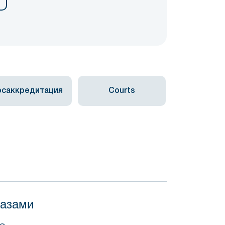
осаккредитация
Courts
базами