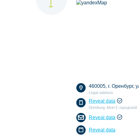
460005, г. Оренбург, 
Legal address
Reveal data
Orenburg, Мск+2, городской
Reveal data
Reveal data