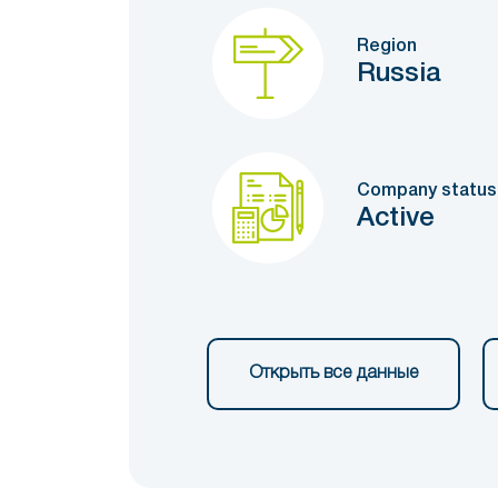
Region
Russia
Company status
Active
Открыть все данные