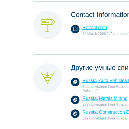
Contact Informatio
Reveal data
25 March 2009 (17 years ago
Другие умные спи
Russia, Auto Vehicles 
База компаний from Russia in 
Retailers"
Russia, Metals Mining
База компаний from Russia in 
Russia, Construction 
База компаний from Russia in 