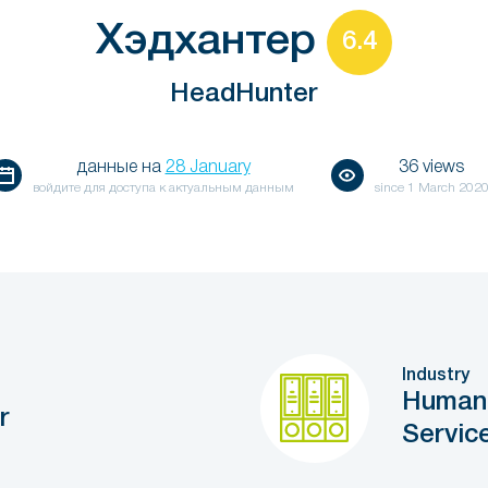
Хэдхантер
6.4
HeadHunter
данные на
28 January
36 views
войдите для доступа к актуальным данным
since
1 March 202
Industry
Human 
r
Servic