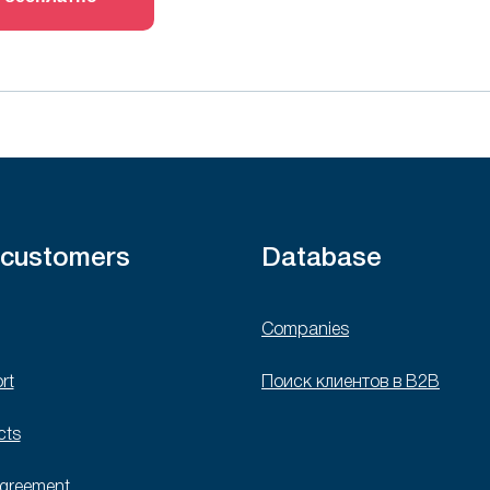
 customers
Database
Companies
rt
Поиск клиентов в B2B
cts
agreement