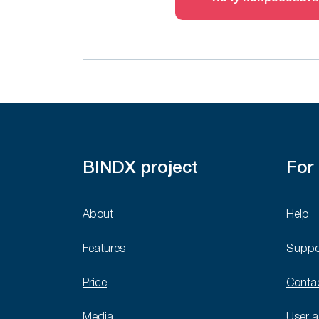
BINDX project
For
About
Help
Features
Suppo
Price
Conta
Media
User 