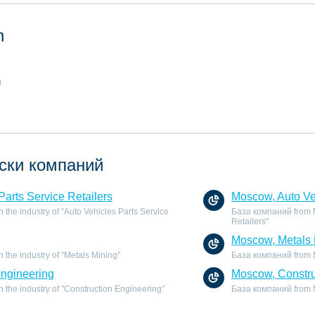
n
)
ски компаний
Parts Service Retailers
Moscow, Auto Veh
the industry of "Auto Vehicles Parts Service
База компаний from Mo
Retailers"
Moscow, Metals 
the industry of "Metals Mining"
База компаний from Mo
Engineering
Moscow, Constru
the industry of "Construction Engineering"
База компаний from M