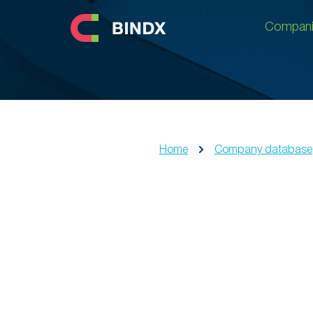
Compani
Compani
Home
Company database