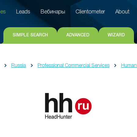
es
Leads
Вебинары
Clientometer
About
es
Leads
Вебинары
Clientometer
About
SIMPLE SEARCH
ADVANCED
WIZARD
Russia
Professional Commercial Services
Human 