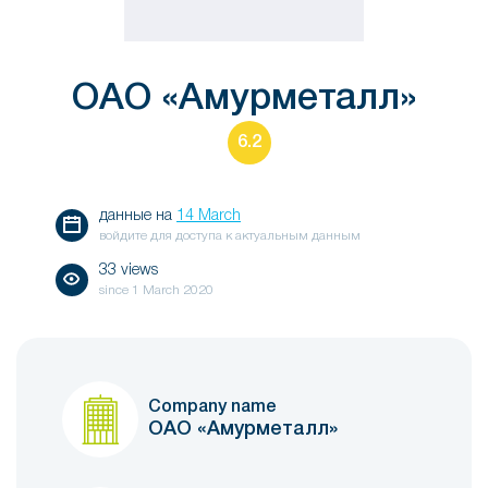
ОАО «Амурметалл»
6.2
данные на
14 March
войдите для доступа к актуальным данным
33 views
since
1 March 2020
Company name
ОАО «Амурметалл»