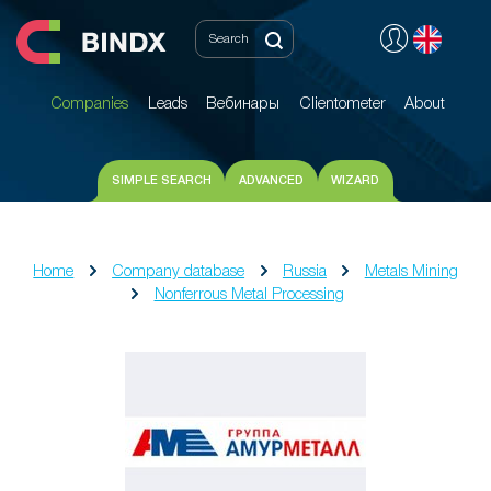
Companies
Leads
Вебинары
Clientometer
About
Companies
Leads
Вебинары
Clientometer
About
SIMPLE SEARCH
ADVANCED
WIZARD
Home
Company database
Russia
Metals Mining
Nonferrous Metal Processing