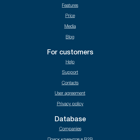
Features
Price
Media
Blog
For customers
Help
Support
Contacts
User agreement
Privacy policy
Database
Companies
Поиск клиентов в B2B