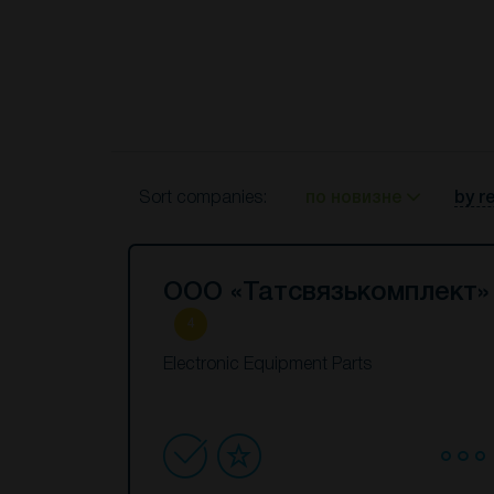
Sort companies:
по новизне
by r
ООО «Татсвязькомплект»
4
Electronic Equipment Parts