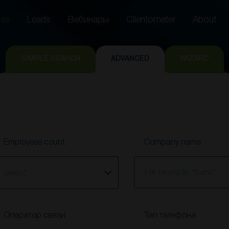
es
Leads
Вебинары
Clientometer
About
es
Leads
Вебинары
Clientometer
About
SIMPLE SEARCH
ADVANCED
WIZARD
Employees count
Company name
elect
Оператор связи
Тип телефона