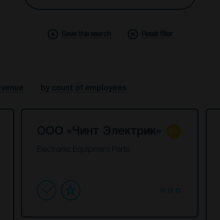
Save this search
Reset filter
evenue
by count of employees
ООО «Чинт Электрик»
6.6
Electronic Equipment Parts