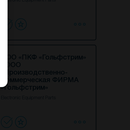
Electronic Equipment Parts
ООО «ПКФ «Гольфстрим»
/ ООО
«Производственно-
Коммерческая ФИРМА
«Гольфстрим»
Electronic Equipment Parts