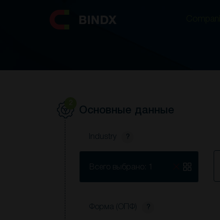
Compani
Compani
2
Основные данные
Industry
?
S
Всего выбрано: 1
Форма (ОПФ)
?