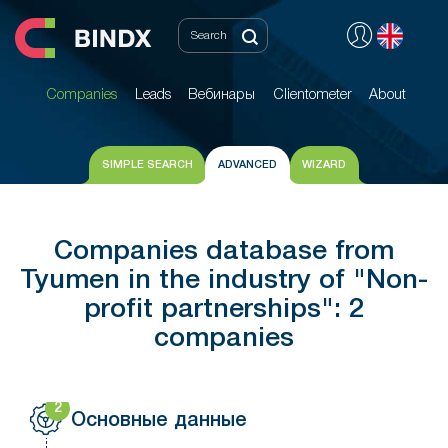
Companies
Leads
Вебинары
Clientometer
About
Companies
Leads
Вебинары
Clientometer
About
SIMPLE SEARCH
ADVANCED
WIZARD
Companies database from
Tyumen in the industry of "Non-
profit partnerships": 2
companies
2
Основные данные