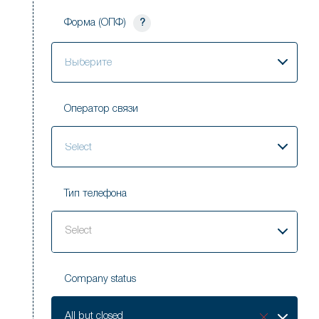
Форма (ОПФ)
?
Выберите
Оператор связи
Select
Тип телефона
Select
Company status
Company
All but closed