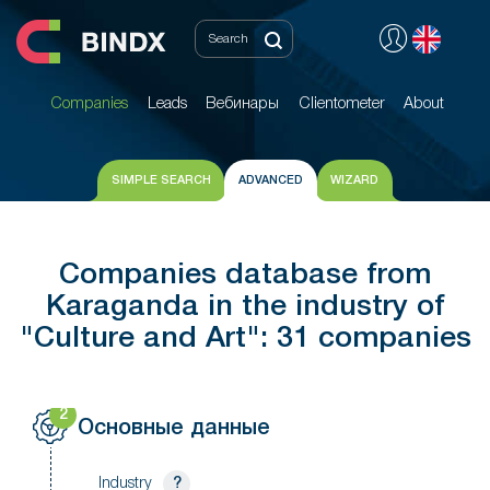
Companies
Leads
Вебинары
Clientometer
About
Companies
Leads
Вебинары
Clientometer
About
SIMPLE SEARCH
ADVANCED
WIZARD
Companies database from
Karaganda in the industry of
"Culture and Art": 31 companies
2
Основные данные
Industry
?