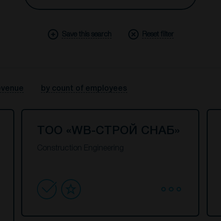
Save this search
Reset filter
evenue
by count of employees
ТОО «WB-СТРОЙ СНАБ»
Construction Engineering