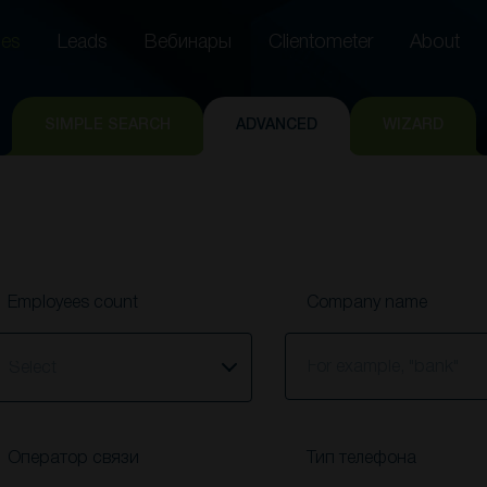
es
Leads
Вебинары
Clientometer
About
es
Leads
Вебинары
Clientometer
About
SIMPLE SEARCH
ADVANCED
WIZARD
Employees count
Company name
elect
Оператор связи
Тип телефона