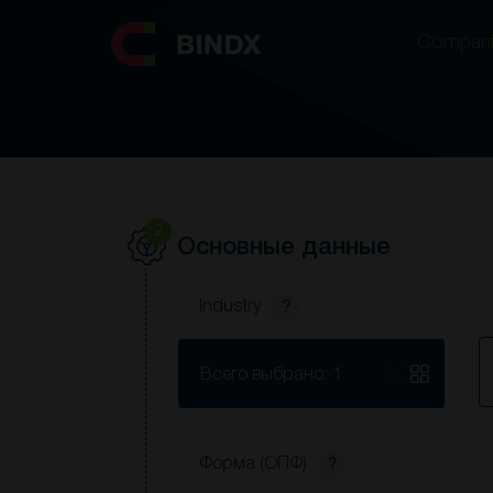
Compani
Compani
2
Основные данные
Industry
?
S
Всего выбрано: 1
Форма (ОПФ)
?