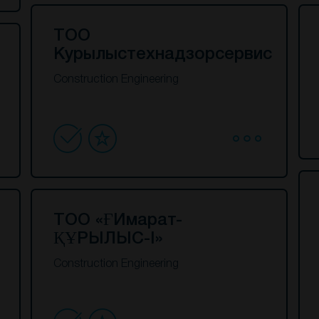
ТОО
Курылыстехнадзорсервис
Construction Engineering
ТОО «ҒИмарат-
ҚҰРЫЛЫС-I»
Construction Engineering