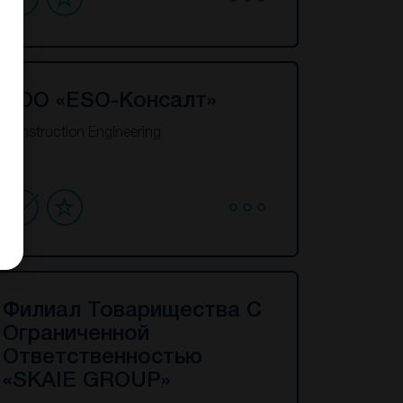
ТОО «ESO-Консалт»
Construction Engineering
Филиал Товарищества С
Ограниченной
Ответственностью
«SKAIE GROUP»