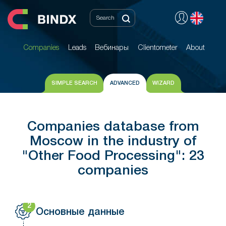
Companies
Leads
Вебинары
Clientometer
About
Companies
Leads
Вебинары
Clientometer
About
SIMPLE SEARCH
ADVANCED
WIZARD
Companies database from
Moscow in the industry of
"Other Food Processing": 23
companies
2
Основные данные