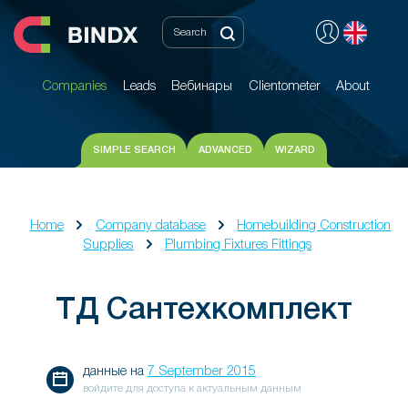
Companies
Leads
Вебинары
Clientometer
About
Companies
Leads
Вебинары
Clientometer
About
SIMPLE SEARCH
ADVANCED
WIZARD
Home
Company database
Homebuilding Construction
Supplies
Plumbing Fixtures Fittings
ТД Сантехкомплект
данные на
7 September 2015
войдите для доступа к актуальным данным