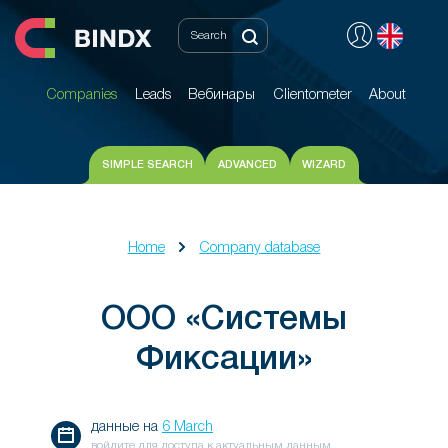
Companies
Leads
Вебинары
Clientometer
About
Companies
Leads
Вебинары
Clientometer
About
SIMPLE SEARCH
ADVANCED
WIZARD
Home
Company database
ООО «Системы
Фиксации»
данные на
6 March
войдите для доступа к актуальным данным