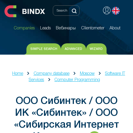
Companies
Leads
Вебинары
Clientometer
About
Companies
Leads
Вебинары
Clientometer
About
SIMPLE SEARCH
ADVANCED
WIZARD
Home
Company database
Moscow
Software IT
Services
Computer Programming
ООО Сибинтек / ООО
ИК «Сибинтек» / ООО
«Сибирская Интернет