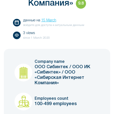
Компания»
9.8
данные на
15 March
войдите для доступа к актуальным данным
3 views
since
1 March 2020
Company name
ООО Сибинтек / ООО ИК
«Сибинтек» / ООО
«Сибирская Интернет
Компания»
Employees count
100-499 employees