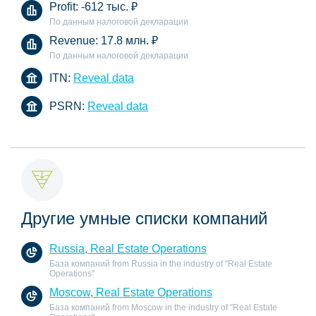
Profit:
-612 тыс.
₽
По данным налоговой декларации
Revenue:
17.8 млн.
₽
По данным налоговой декларации
ITN:
Reveal data
PSRN:
Reveal data
Другие умные списки компаний
Russia, Real Estate Operations
База компаний from Russia in the industry of "Real Estate
Operations"
Moscow, Real Estate Operations
База компаний from Moscow in the industry of "Real Estate