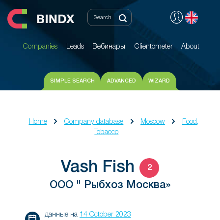
Companies
Leads
Вебинары
Clientometer
About
Companies
Leads
Вебинары
Clientometer
About
SIMPLE SEARCH
ADVANCED
WIZARD
Home
Company database
Moscow
Food,
Tobacco
Vash Fish
2
ООО " Рыбхоз Москва»
данные на
14 October 2023