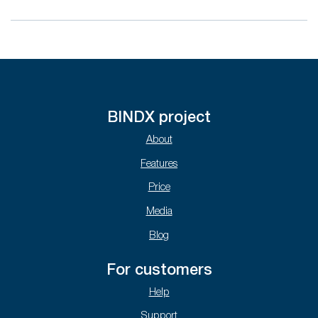
BINDX project
About
Features
Price
Media
Blog
For customers
Help
Support