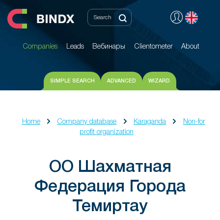
Companies
Leads
Вебинары
Clientometer
About
Companies
Leads
Вебинары
Clientometer
About
SIMPLE SEARCH
ADVANCED
WIZARD
Home
Company database
Karaganda
Non-for
profit organization
ОО Шахматная
Федерация Города
Темиртау