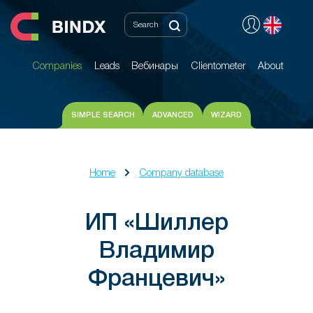
Companies
Leads
Вебинары
Clientometer
About
Companies
Leads
Вебинары
Clientometer
About
SIMPLE SEARCH
ADVANCED
WIZARD
Home
Company database
ИП «Шиллер
Владимир
Францевич»