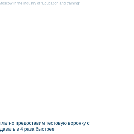
scow in the industry of "Education and training"
платно предоставим тестовую воронку с
давать в 4 раза быстрее!