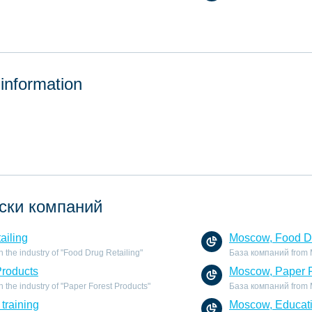
 information
ски компаний
ailing
Moscow, Food Dr
the industry of "Food Drug Retailing"
База компаний from Mo
Products
Moscow, Paper F
the industry of "Paper Forest Products"
База компаний from Mo
training
Moscow, Educati