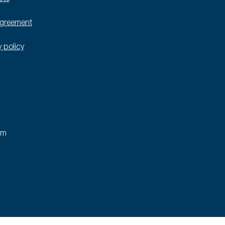
agreement
y policy
rm