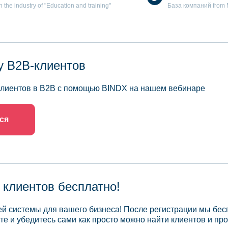
the industry of "Education and training"
База компаний from Mo
у B2B-клиентов
 клиентов в B2B с помощью BINDX на нашем вебинаре
ся
 клиентов бесплатно!
й системы для вашего бизнеса! После регистрации мы бес
те и убедитесь сами как просто можно найти клиентов и про