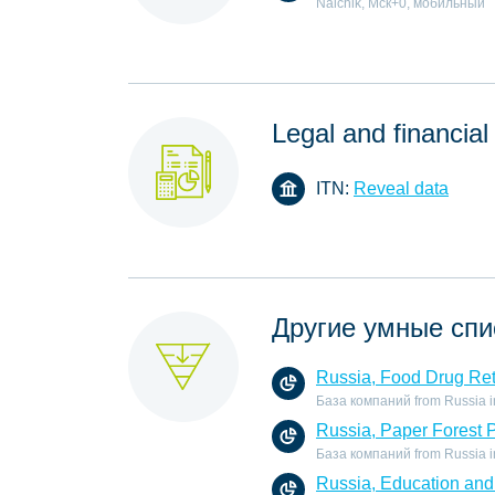
Nalchik, Мск+0, мобильный
Legal and financial
ITN:
Reveal data
Другие умные спи
Russia, Food Drug Ret
База компаний from Russia in 
Russia, Paper Forest 
База компаний from Russia in 
Russia, Education and 