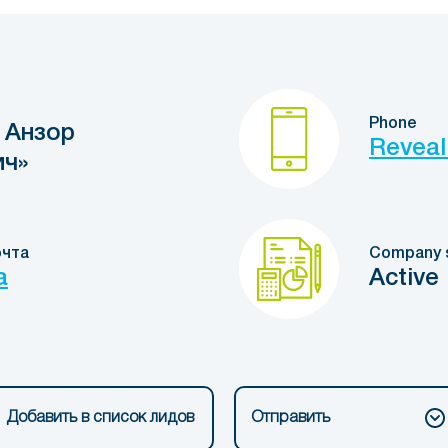
Phone
 Анзор
Reveal
ич»
очта
Company 
a
Active
Добавить в список лидов
Отправить