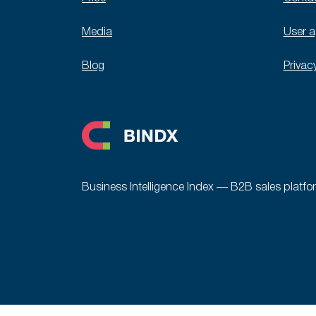
Media
User 
Blog
Privac
Business Intelligence Index — B2B sales platfo