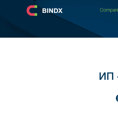
Compani
Compani
ИП 