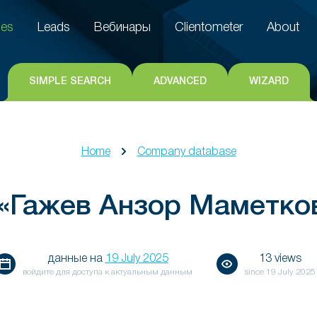
es
Leads
Вебинары
Clientometer
About
es
Leads
Вебинары
Clientometer
About
SIMPLE SEARCH
ADVANCED
WIZARD
Home
Company database
«Гажев Анзор Маметко
данные на
19 July 2025
13 views
войдите для доступа к актуальным данным
since
19 July 2025