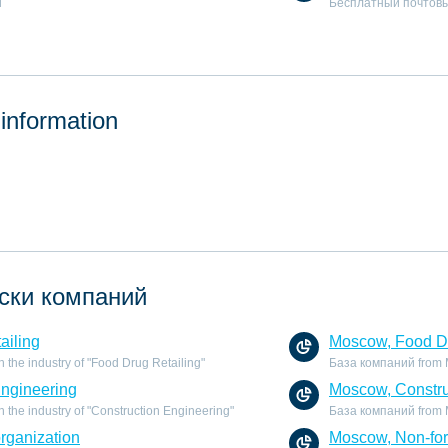
й
Бесплатный почтовы
 information
ски компаний
ailing
Moscow, Food Dr
the industry of "Food Drug Retailing"
База компаний from Mo
Engineering
Moscow, Constru
the industry of "Construction Engineering"
База компаний from M
organization
Moscow, Non-for 