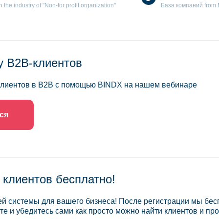
he industry of "Non-for profit organization"
База компаний from Mo
у B2B-клиентов
 клиентов в B2B с помощью BINDX на нашем вебинаре
ся
 клиентов бесплатно!
й системы для вашего бизнеса! После регистрации мы бес
те и убедитесь сами как просто можно найти клиентов и про