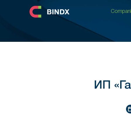
Compani
Compani
ИП «Г