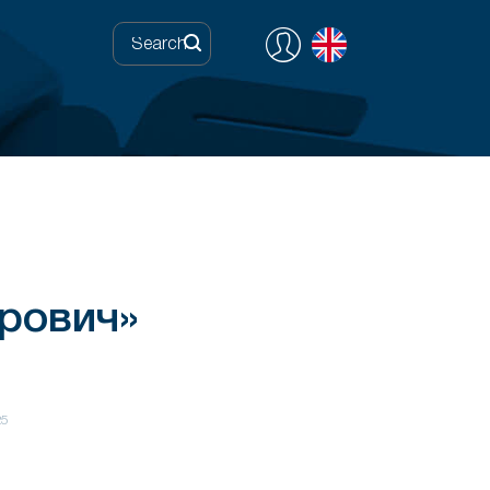
рович»
25