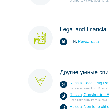
Orenburg, Мск+2, мобильны
Legal and financial
ITN:
Reveal data
Другие умные спи
Russia, Food Drug Ret
База компаний from Russia in 
Russia, Construction 
База компаний from Russia in 
Russia, Non-for profit 