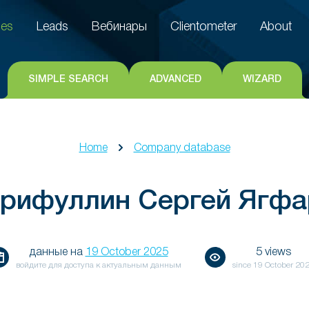
es
Leads
Вебинары
Clientometer
About
es
Leads
Вебинары
Clientometer
About
SIMPLE SEARCH
ADVANCED
WIZARD
Home
Company database
арифуллин Сергей Ягфа
данные на
19 October 2025
5 views
войдите для доступа к актуальным данным
since
19 October 20