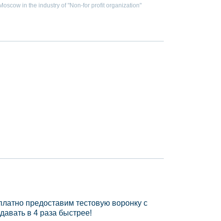
scow in the industry of "Non-for profit organization"
платно предоставим тестовую воронку с
давать в 4 раза быстрее!