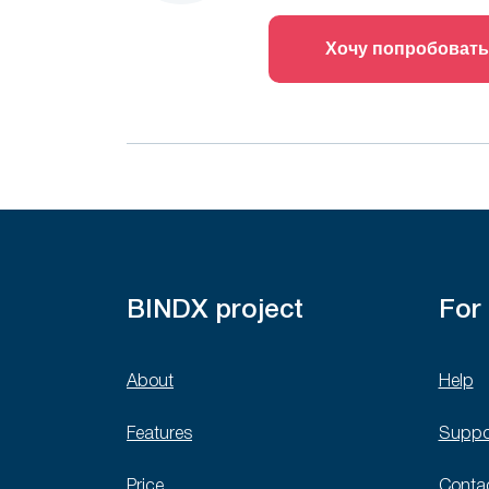
Хочу попробовать
BINDX project
For
About
Help
Features
Suppo
Price
Conta