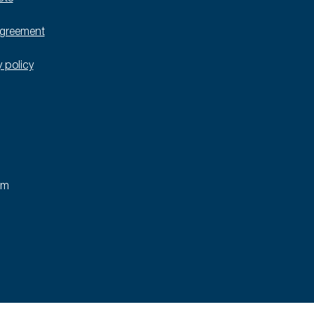
agreement
y policy
rm