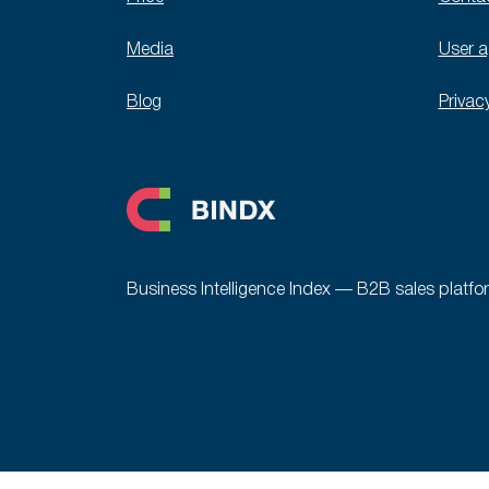
Media
User 
Blog
Privac
Business Intelligence Index — B2B sales platfo