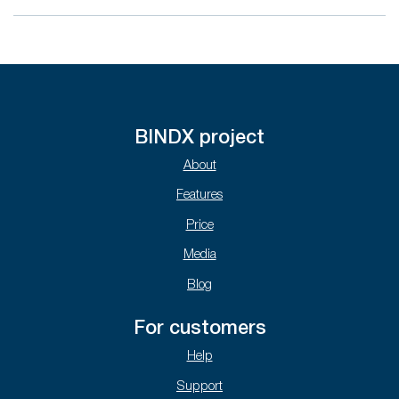
BINDX project
About
Features
Price
Media
Blog
For customers
Help
Support