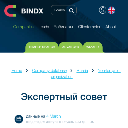
Companies
Leads
Вебинары
Clientometer
About
Companies
Leads
Вебинары
Clientometer
About
SIMPLE SEARCH
ADVANCED
WIZARD
Home
Company database
Russia
Non-for profit
organization
Экспертный совет
данные на
4 March
войдите для доступа к актуальным данным